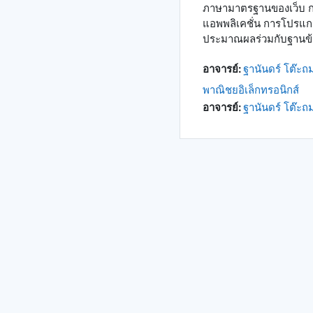
ภาษามาตรฐานของเว็บ กา
แอพพลิเคชั่น การโปรแกร
ประมาณผลร่วมกับฐานข้อ
อาจารย์:
ฐานันดร์ โต๊ะถ
พาณิชยอิเล็กทรอนิกส์
อาจารย์:
ฐานันดร์ โต๊ะถ